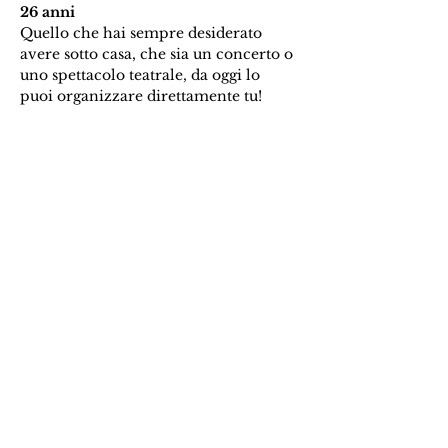
26 anni
Quello che hai sempre desiderato 
avere sotto casa, che sia un concerto o 
uno spettacolo teatrale, da oggi lo 
puoi organizzare direttamente tu!
Ci troviamo tutti i mercoledì dalle 
16.00 alle 18.00 in Cooperativa 
Labriola. 
Per saperne di più e iscriverti: 
https://bit.ly/urbanwe8 
Ti aspettiamo!
Condividi questo evento
Argòt APS
C.F.
97883410157